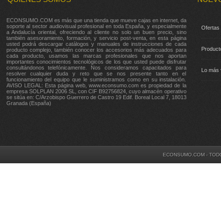
ECONSUMO.COM es más que una tienda que mueve cajas en internet, da
soporte al sector audiovisual profesional en toda España, y especialmente
Ofertas
a Andalucía oriental, ofreciendo al cliente no solo un buen precio, sino
también asesoramiento, formación, y servicio post-venta, en esta página
usted podrá descargar catálogos y manuales de instrucciones de cada
Product
producto complejo, también conocer los accesorios más adecuados para
cada producto, usamos las marcas profesionales que nos aportan
importantes conocimientos tecnológicos de los que usted puede disfrutar
consultándonos telefónicamente. Nos consideramos capacitados para
Lo más 
resolver cualquier duda y reto que se nos presente tanto en el
funcionamiento del equipo que le suministramos como en su instalación.
AVISO LEGAL: Esta página web, www.econsumo.com es propiedad de la
empresa SOLPLAN 2006 SL, con CIF B92756824, cuyo almacén operativo
se sitúa en: C/Arzobispo Guerrero de Castro 19 Edif. Boreal Local 7, 18013
Granada (España)
ECONSUMO.COM - TOD