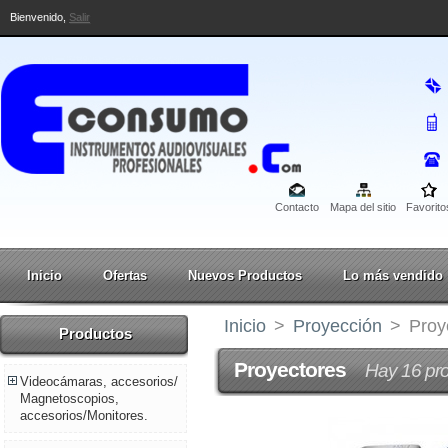
Bienvenido,
Salir
Contacto
Mapa del sitio
Favorito
Inicio
Ofertas
Nuevos Productos
Lo más vendido
Inicio
>
Proyección
>
Proy
Productos
Proyectores
Hay 16 pr
Videocámaras, accesorios/
Magnetoscopios,
accesorios/Monitores.