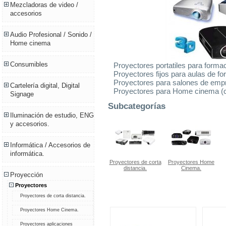
Mezcladoras de video /
accesorios
Audio Profesional / Sonido /
Home cinema
Consumibles
Proyectores portatiles para forma
Proyectores fijos para aulas de 
Proyectores para salones de emp
Cartelería digital, Digital
Proyectores para Home cinema (c
Signage
Subcategorías
Iluminación de estudio, ENG
y accesorios.
Informática / Accesorios de
informática.
Proyectores de corta
Proyectores Home
distancia.
Cinema.
Proyección
Proyectores
Proyectores de corta distancia.
Proyectores Home Cinema.
Proyectores aplicaciones