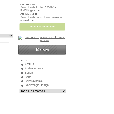
CN-LUX1000
Antorcha de luz led 3200ºK a
5400ºK (por...
CN- Mixpad 41
Antorcha de leds bicolor suave o
normal...
Todas las novedades
Marcas
3Go.
ABTUS.
Audio-technica
Beillen
Benq.
Beyerdynamic
Blackmagic Design.