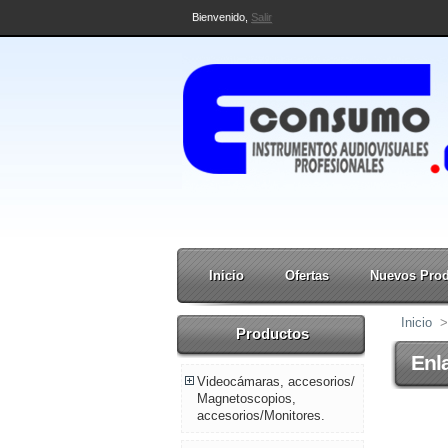
Bienvenido,
Salir
Inicio
Ofertas
Nuevos Pro
Inicio
>
Productos
Enl
Videocámaras, accesorios/
Magnetoscopios,
accesorios/Monitores.