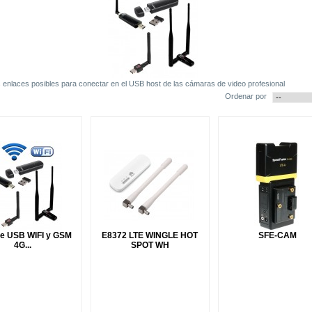
 enlaces posibles para conectar en el USB host de las cámaras de video profesional
Ordenar por
de USB WIFI y GSM
E8372 LTE WINGLE HOT
SFE-CAM
4G...
SPOT WH