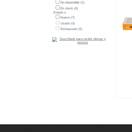
No disponible
(1)
En stock
(6)
Estado
v
Nuevo
(7)
Usado
(0)
Restaurado
(0)