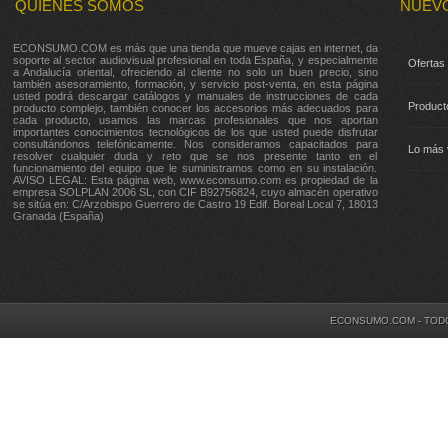
QUIENES SOMOS
NUEV
ECONSUMO.COM es más que una tienda que mueve cajas en internet, da
soporte al sector audiovisual profesional en toda España, y especialmente
Ofertas
a Andalucía oriental, ofreciendo al cliente no solo un buen precio, sino
también asesoramiento, formación, y servicio post-venta, en esta página
usted podrá descargar catálogos y manuales de instrucciones de cada
Product
producto complejo, también conocer los accesorios más adecuados para
cada producto, usamos las marcas profesionales que nos aportan
importantes conocimientos tecnológicos de los que usted puede disfrutar
consultándonos telefónicamente. Nos consideramos capacitados para
Lo más 
resolver cualquier duda y reto que se nos presente tanto en el
funcionamiento del equipo que le suministramos como en su instalación.
AVISO LEGAL: Esta página web, www.econsumo.com es propiedad de la
empresa SOLPLAN 2006 SL, con CIF B92756824, cuyo almacén operativo
se sitúa en: C/Arzobispo Guerrero de Castro 19 Edif. Boreal Local 7, 18013
Granada (España)
ECONSUMO.COM - TOD