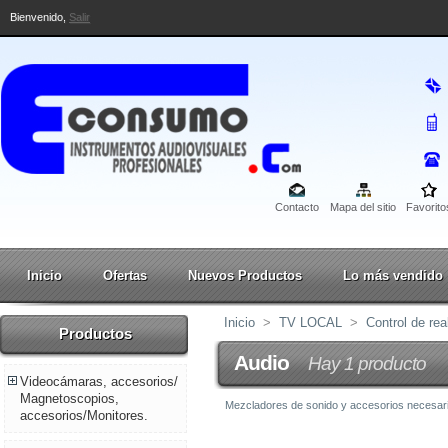
Bienvenido,
Salir
Contacto
Mapa del sitio
Favorito
Inicio
Ofertas
Nuevos Productos
Lo más vendido
Inicio
>
TV LOCAL
>
Control de rea
Productos
Audio
Hay 1 producto
Videocámaras, accesorios/
Magnetoscopios,
Mezcladores de sonido y accesorios necesario
accesorios/Monitores.