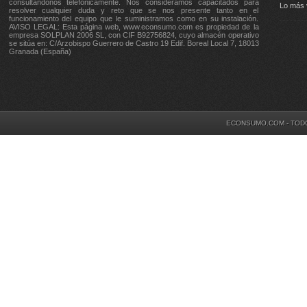
consultándonos telefónicamente. Nos consideramos capacitados para
Lo más 
resolver cualquier duda y reto que se nos presente tanto en el
funcionamiento del equipo que le suministramos como en su instalación.
AVISO LEGAL: Esta página web, www.econsumo.com es propiedad de la
empresa SOLPLAN 2006 SL, con CIF B92756824, cuyo almacén operativo
se sitúa en: C/Arzobispo Guerrero de Castro 19 Edif. Boreal Local 7, 18013
Granada (España)
ECONSUMO.COM - TOD