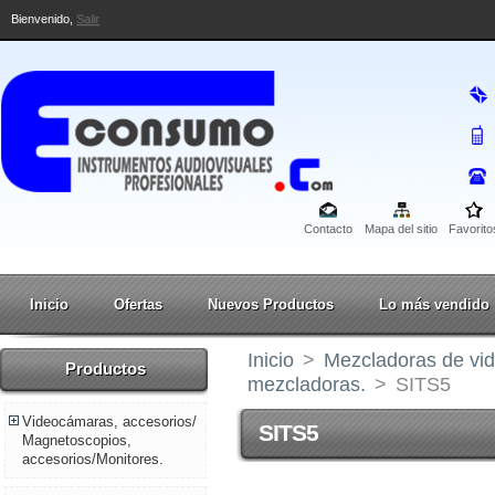
Bienvenido,
Salir
Contacto
Mapa del sitio
Favorito
Inicio
Ofertas
Nuevos Productos
Lo más vendido
Inicio
>
Mezcladoras de vid
Productos
mezcladoras.
>
SITS5
Videocámaras, accesorios/
SITS5
Magnetoscopios,
accesorios/Monitores.