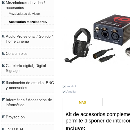
Mezcladoras de video /
accesorios
Mezcladoras de video.
Accesorios mezcladoras.
Audio Profesional / Sonido /
Home cinema
Consumibles
Cartelería digital, Digital
Signage
Iluminación de estudio, ENG
Imprimir
y accesorios.
Ampliar
Informática / Accesorios de
MÁS
informática.
Kit de accesorios comple
Proyección
permite disponer de intercom
Incluye:
TV LOCAL