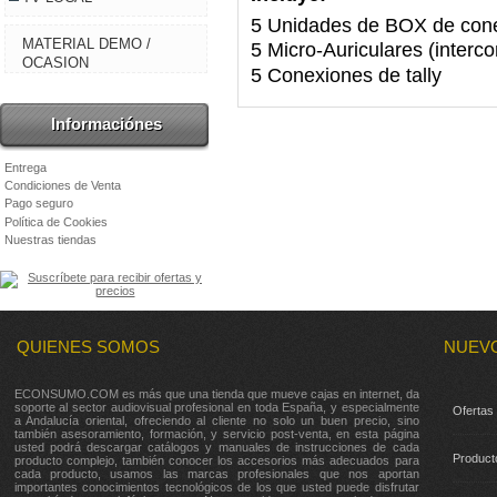
5 Unidades de BOX de con
MATERIAL DEMO /
5 Micro-Auriculares (inter
OCASION
5 Conexiones de tally
Informaciónes
Entrega
Condiciones de Venta
Pago seguro
Política de Cookies
Nuestras tiendas
QUIENES SOMOS
NUEV
ECONSUMO.COM es más que una tienda que mueve cajas en internet, da
soporte al sector audiovisual profesional en toda España, y especialmente
Ofertas
a Andalucía oriental, ofreciendo al cliente no solo un buen precio, sino
también asesoramiento, formación, y servicio post-venta, en esta página
usted podrá descargar catálogos y manuales de instrucciones de cada
Product
producto complejo, también conocer los accesorios más adecuados para
cada producto, usamos las marcas profesionales que nos aportan
importantes conocimientos tecnológicos de los que usted puede disfrutar