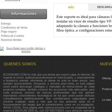
DESCARG
MÁS
Informaciónes
Este soporte es ideal para cáma
instalar un visor de estudio tipo V
Entrega
adaptando la cámara a funciones br
Condiciones de Venta
fibra óptica ,e configuraciones estu
Pago seguro
Política de Cookies
Nuestras tiendas
QUIENES SOMOS
NUEV
ECONSUMO.COM es más que una tienda que mueve cajas en internet, da
soporte al sector audiovisual profesional en toda España, y especialmente
Ofertas
a Andalucía oriental, ofreciendo al cliente no solo un buen precio, sino
también asesoramiento, formación, y servicio post-venta, en esta página
usted podrá descargar catálogos y manuales de instrucciones de cada
Product
producto complejo, también conocer los accesorios más adecuados para
cada producto, usamos las marcas profesionales que nos aportan
importantes conocimientos tecnológicos de los que usted puede disfrutar
consultándonos telefónicamente. Nos consideramos capacitados para
Lo más 
resolver cualquier duda y reto que se nos presente tanto en el
funcionamiento del equipo que le suministramos como en su instalación.
AVISO LEGAL: Esta página web, www.econsumo.com es propiedad de la
empresa SOLPLAN 2006 SL, con CIF B92756824, cuyo almacén operativo