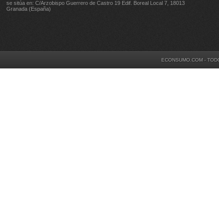
se sitúa en: C/Arzobispo Guerrero de Castro 19 Edif. Boreal Local 7, 18013
Granada (España)
ECONSUMO.COM - TOD