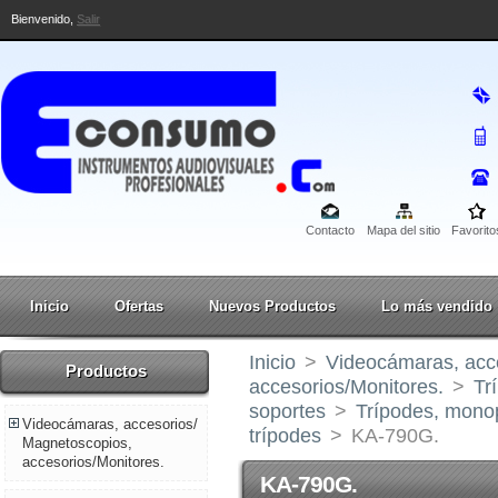
Bienvenido,
Salir
Contacto
Mapa del sitio
Favorito
Inicio
Ofertas
Nuevos Productos
Lo más vendido
Inicio
>
Videocámaras, acc
Productos
accesorios/Monitores.
>
Tr
soportes
>
Trípodes, monop
Videocámaras, accesorios/
trípodes
>
KA-790G.
Magnetoscopios,
accesorios/Monitores.
KA-790G.