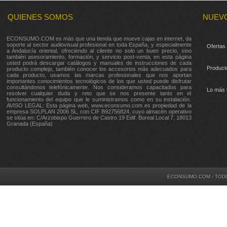
QUIENES SOMOS
NUEV
ECONSUMO.COM es más que una tienda que mueve cajas en internet, da
soporte al sector audiovisual profesional en toda España, y especialmente
Ofertas
a Andalucía oriental, ofreciendo al cliente no solo un buen precio, sino
también asesoramiento, formación, y servicio post-venta, en esta página
usted podrá descargar catálogos y manuales de instrucciones de cada
Product
producto complejo, también conocer los accesorios más adecuados para
cada producto, usamos las marcas profesionales que nos aportan
importantes conocimientos tecnológicos de los que usted puede disfrutar
consultándonos telefónicamente. Nos consideramos capacitados para
Lo más 
resolver cualquier duda y reto que se nos presente tanto en el
funcionamiento del equipo que le suministramos como en su instalación.
AVISO LEGAL: Esta página web, www.econsumo.com es propiedad de la
empresa SOLPLAN 2006 SL, con CIF B92756824, cuyo almacén operativo
se sitúa en: C/Arzobispo Guerrero de Castro 19 Edif. Boreal Local 7, 18013
Granada (España)
ECONSUMO.COM - TOD