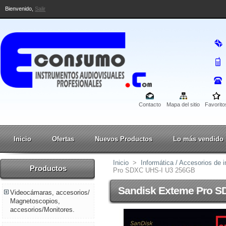
Bienvenido,
Salir
Contacto
Mapa del sitio
Favorito
Inicio
Ofertas
Nuevos Productos
Lo más vendido
Inicio
>
Informática / Accesorios de i
Productos
Pro SDXC UHS-I U3 256GB
Sandisk Exteme Pro S
Videocámaras, accesorios/
Magnetoscopios,
accesorios/Monitores.