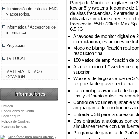
Pareja de Monitores digitales de 
kevlar 5' y tweter silk domne de 
Iluminación de estudio, ENG
de altas frecuencias. 2 entradas
y accesorios.
utilizadas simultáneamente con f
frecuencia: 55Hz-20kHz Max Spl
Informática / Accesorios de
6,5KG
informática.
Altavoces de monitor digital de 2
computadora, estaciones de trab
Proyección
Modo de biamplificación real con
resolución final
TV LOCAL
150 vatios de amplificación de po
Alta resolución 1 "tweeter de c
superior
MATERIAL DEMO /
OCASION
Woofers de largo alcance de 5 "
respuesta de graves extrema
La tecnología avanzada de la gu
Informaciónes
final y el "punto dulce" extrem
Control de volumen ajustable y s
Entrega
amplia gama de condiciones acú
Condiciones de Venta
Entrada USB para la conexión dir
Pago seguro
Dos entradas analógicas con co
Política de Cookies
simultáneamente con una fuente 
Nuestras tiendas
Programa de garantía de 3 años