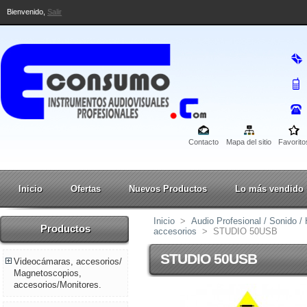
Bienvenido,
Salir
Contacto
Mapa del sitio
Favorito
Inicio
Ofertas
Nuevos Productos
Lo más vendido
Inicio
>
Audio Profesional / Sonido 
Productos
accesorios
>
STUDIO 50USB
STUDIO 50USB
Videocámaras, accesorios/
Magnetoscopios,
accesorios/Monitores.