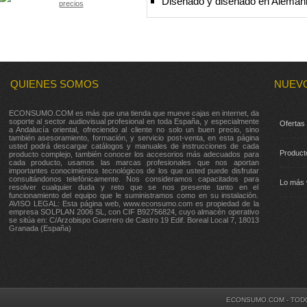
Diseñado y diseñado en Aleman
QUIENES SOMOS
NUEV
ECONSUMO.COM es más que una tienda que mueve cajas en internet, da
soporte al sector audiovisual profesional en toda España, y especialmente
Ofertas
a Andalucía oriental, ofreciendo al cliente no solo un buen precio, sino
también asesoramiento, formación, y servicio post-venta, en esta página
usted podrá descargar catálogos y manuales de instrucciones de cada
Product
producto complejo, también conocer los accesorios más adecuados para
cada producto, usamos las marcas profesionales que nos aportan
importantes conocimientos tecnológicos de los que usted puede disfrutar
consultándonos telefónicamente. Nos consideramos capacitados para
Lo más 
resolver cualquier duda y reto que se nos presente tanto en el
funcionamiento del equipo que le suministramos como en su instalación.
AVISO LEGAL: Esta página web, www.econsumo.com es propiedad de la
empresa SOLPLAN 2006 SL, con CIF B92756824, cuyo almacén operativo
se sitúa en: C/Arzobispo Guerrero de Castro 19 Edif. Boreal Local 7, 18013
Granada (España)
ECONSUMO.COM - TOD