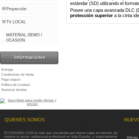
estándar (SD) utilizando el format
Proyección
Posee una capa avanzada DLC (D
protección superior
a la cinta id
TV LOCAL
MATERIAL DEMO /
OCASION
Informaciónes
Entrega
Condiciones de Venta
Pago seguro
Política de Cookies
Nuestras tiendas
QUIENES SOMOS
NUEV
ECONSUMO.COM es más que una tienda que mueve cajas en internet, da
soporte al sector audiovisual profesional en toda España, y especialmente
Ofertas