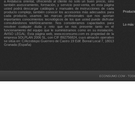
a Andalucía oriental, ofreciendo al cliente no solo un buen precio, sino
también asesoramiento, formación, y servicio post-venta, en esta página
usted podrá descargar catálogos y manuales de instrucciones de cada
Product
producto complejo, también conocer los accesorios más adecuados para
cada producto, usamos las marcas profesionales que nos aportan
importantes conocimientos tecnológicos de los que usted puede disfrutar
consultándonos telefónicamente. Nos consideramos capacitados para
Lo más 
resolver cualquier duda y reto que se nos presente tanto en el
funcionamiento del equipo que le suministramos como en su instalación.
AVISO LEGAL: Esta página web, www.econsumo.com es propiedad de la
empresa SOLPLAN 2006 SL, con CIF B92756824, cuyo almacén operativo
se sitúa en: C/Arzobispo Guerrero de Castro 19 Edif. Boreal Local 7, 18013
Granada (España)
ECONSUMO.COM - TOD