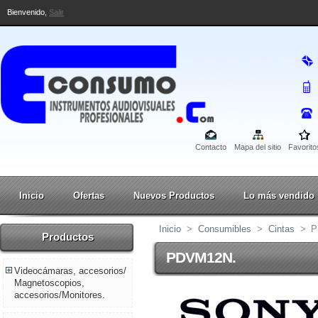
Bienvenido,
Salir
Contacto
Mapa del sitio
Favorito
Inicio
Ofertas
Nuevos Productos
Lo más vendido
Inicio
>
Consumibles
>
Cintas
>
P
Productos
PDVM12N.
Videocámaras, accesorios/
Magnetoscopios,
accesorios/Monitores.