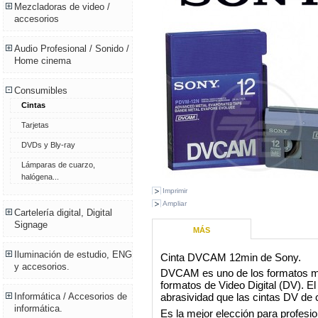
Mezcladoras de video /
accesorios
Audio Profesional / Sonido /
Home cinema
Consumibles
Cintas
Tarjetas
DVDs y Bly-ray
Lámparas de cuarzo,
halógena...
Imprimir
Ampliar
Cartelería digital, Digital
Signage
MÁS
Iluminación de estudio, ENG
Cinta DVCAM 12min de Sony.
y accesorios.
DVCAM es uno de los formatos
formatos de Video Digital (DV). 
abrasividad que las cintas DV de
Informática / Accesorios de
informática.
Es la mejor elección para profesio