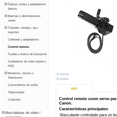
Ópticas, lentes y adaptadores
ópticos
Baterías y alimentaciones
varias
Trípodes, steadys, rig y
soportes
Cableado y adaptadores
Control remoto.
Fundas y bolsos de transporte
Grabadores de vídeo tarjeta o
HDD
Monitores, visores y
Imprimir
Televisores
Ampliar
Convertidores de señal.
MÁS
Teleprompter
Control remoto zoom servo para 
Conjuntos
Canon.
Características principales:
Mezcladoras de video /
-Basculante controlado para un b