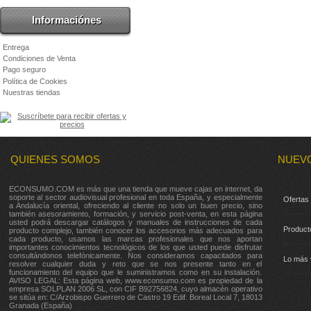
Informaciónes
Entrega
Condiciones de Venta
Pago seguro
Política de Cookies
Nuestras tiendas
QUIENES SOMOS
NUEV
ECONSUMO.COM es más que una tienda que mueve cajas en internet, da
soporte al sector audiovisual profesional en toda España, y especialmente
Ofertas
a Andalucía oriental, ofreciendo al cliente no solo un buen precio, sino
también asesoramiento, formación, y servicio post-venta, en esta página
usted podrá descargar catálogos y manuales de instrucciones de cada
Product
producto complejo, también conocer los accesorios más adecuados para
cada producto, usamos las marcas profesionales que nos aportan
importantes conocimientos tecnológicos de los que usted puede disfrutar
consultándonos telefónicamente. Nos consideramos capacitados para
Lo más 
resolver cualquier duda y reto que se nos presente tanto en el
funcionamiento del equipo que le suministramos como en su instalación.
AVISO LEGAL: Esta página web, www.econsumo.com es propiedad de la
empresa SOLPLAN 2006 SL, con CIF B92756824, cuyo almacén operativo
se sitúa en: C/Arzobispo Guerrero de Castro 19 Edif. Boreal Local 7, 18013
Granada (España)