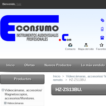
Bienvenido,
Salir
Contacto
Mapa del sitio
Favorito
Inicio
Ofertas
Nuevos Productos
Lo más vendido
Inicio
>
Videocámaras, accesorios/ M
Productos
remoto.
>
HZ-ZS13BU.
HZ-ZS13BU.
Videocámaras, accesorios/
Magnetoscopios,
accesorios/Monitores.
Videocámaras