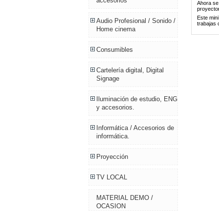
accesorios
Ahora se
proyecto
Este mini
Audio Profesional / Sonido /
trabajas 
Home cinema
Consumibles
Cartelería digital, Digital
Signage
Iluminación de estudio, ENG
y accesorios.
Informática / Accesorios de
informática.
Proyección
TV LOCAL
MATERIAL DEMO /
OCASION