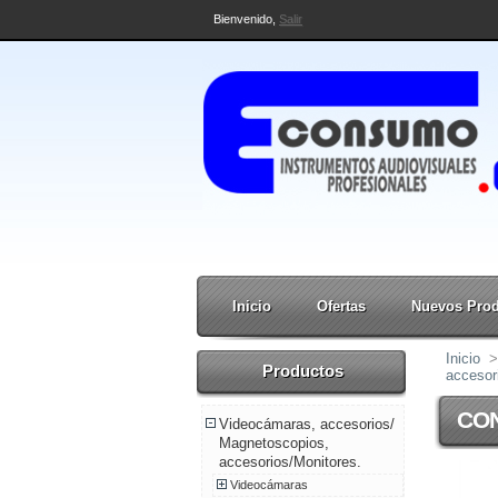
Bienvenido,
Salir
Inicio
Ofertas
Nuevos Pro
Inicio
>
Productos
accesor
CO
Videocámaras, accesorios/
Magnetoscopios,
accesorios/Monitores.
Videocámaras