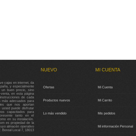
NUEVO
MI CUENTA
cajas en internet, da
España, y especialmente
Ofertas
Mi Cuenta
o un buen precio, sino
-venta, en esta página
instrucciones de cada
Productos nuevos
Mi Carrito
os más adecuados para
les que nos aportan
 usted puede disfrutar
mos capacitados para
Lo más vendido
Mis pedidos
resente tanto en el
omo en su instalación.
m es propiedad de la
uyo almacén operativo
Mi información Personal
. Boreal Local 7, 18013