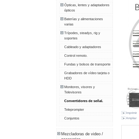
Ópticas, lentes y adaptadores
ópticos
Baterías y alimentaciones
varias
Trípodes, steadys, rig y
soportes
Cableado y adaptadores
Control remoto.
Fundas y bolsos de transporte
Grabadores de vídeo tarjeta o
HDD
Monitores, visores y
Televisores
Convertidores de señal.
Teleprompter
Imprimir
Ampliar
Conjuntos
Mezcladoras de video /