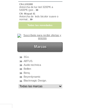
CN-LUX1000
Antorcha de luz led 3200ºK a
5400ºK (por...
CN- Mixpad 41
Antorcha de leds bicolor suave o
normal...
Todas las novedades
Marcas
3Go.
ABTUS.
Audio-technica
Beillen
Benq.
Beyerdynamic
Blackmagic Design.