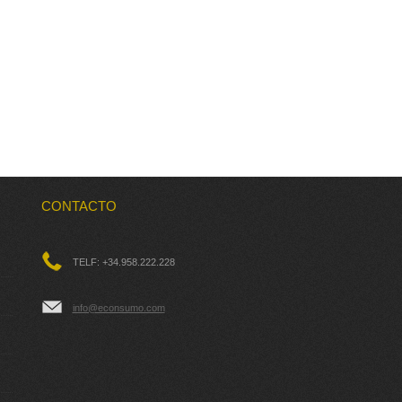
CONTACTO
TELF: +34.958.222.228
info@econsumo.com