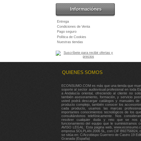
Informaciónes
Entrega
Condiciones de Venta
Pago seguro
Política de Cookies
Nuestras tiendas
QUIENES SOMOS
ECONSUMO.COM es más que una tienda que mueve 
soporte al sector audiovisual profesional en toda 
a Andalucía oriental, ofreciendo al cliente no sol
también asesoramiento, formación, y servicio post
usted podrá descargar catálogos y manuales de 
producto complejo, también conocer los accesori
cada producto, usamos las marcas profesiona
importantes conocimientos tecnológicos de los que
consultándonos telefónicamente. Nos considera
resolver cualquier duda y reto que se nos p
funcionamiento del equipo que le suministramos c
AVISO LEGAL: Esta página web, www.econsumo.co
empresa SOLPLAN 2006 SL, con CIF B92756824, c
se sitúa en: C/Arzobispo Guerrero de Castro 19 Edif
Granada (España)