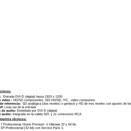
cnicos:
s
: Entrada DVI-D (digital) hasta 1920 x 1200
e video :
HD/SD componentes, SDI HD/SD, Y/C, video compuesto
de referencia:
SD analógica (dos niveles) o genlock y HD de tres niveles con ajustes de fa
VI:
Loop out de la entrada
 de audio:
Embebido por DVI-D (digital)
e audio:
Integrado en la salida SDI, y 2x conectores RCA
mientos técnicos:
7 Professional, Home Premium ó Ultimate 32 y 64 bit
XP Professional (32-bit) con Service Pack 3,