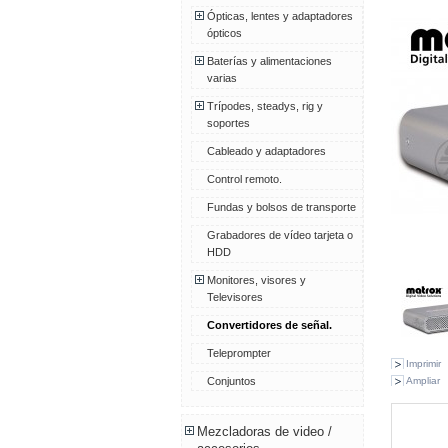
Ópticas, lentes y adaptadores
ópticos
Baterías y alimentaciones
varias
Trípodes, steadys, rig y
soportes
Cableado y adaptadores
Control remoto.
Fundas y bolsos de transporte
Grabadores de vídeo tarjeta o
HDD
Monitores, visores y
Televisores
Convertidores de señal.
Teleprompter
Imprimir
Ampliar
Conjuntos
Mezcladoras de video /