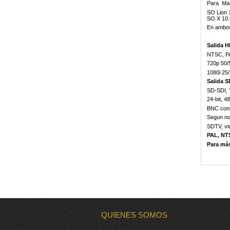
Para Mac
SO Lion 
SO X 10.
En ambo
Salida 
NTSC, P
720p 50/
1080i 25
Salida
SD-SDI, 
24-bit, 4
BNC conn
Segun n
SDTV, v
PAL, NT
Para más
QUIENES SOMOS