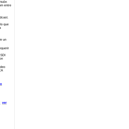
isión
mm entre
dcast.
 lo que
a
de un
equerir
 SDI
on
ideo
CA
eo
r
ver