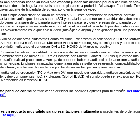
tas con personas desde su movil o de webcam pueden ser emitidas por sus estudios de telev
 convertidor, solo haga la entrevsista por su platadorma preferida, Whatsapp, Facebook, Zo
onvierta parte de la pantalla de su escritorio en la señal de video.
s un simple convertidor de salida de grafica a SDI , este convertidor de hardware permite
ar la información que deseas sacar a SDI y escalarla para tener un estanddar de video broa
lo tienes una parte de tu pantalla que te interesa sacar a video y el resto de tu pantalla con
 o sistema operativo no te interesa, con el panel de control de este disposiitivo seleccionas
eso exactamente es lo que sale a video (analógico o digital) y con genlock para una perfect
ción.
a videos desde otras plataformas como Youtube, Live stream. al ordenador a SDI con Matrox
DVI Plus.
Nunca había sido tan fácil emitir videos de Youtube, Skype, imágenes y contenido 
a emisión, utilizando el conversor DVI a SDI HD/SD de Matrox es posible.
onverter broadcast de calidad con escalado de resolución suele constar miles de euros y r
de embebedores de audio SDI. Esto es evitable con Matrox Convert DVI Plus que ofrece una
 relación calidad precio con la ventaja de poder embeber el audio del ordenador con la señal
do numerosas funciones avanzadas como la entrada se señal de referencia, compatibilidad c
de interes, ampliación de resolución por hardware en tiempo real y muchas más.
r señal del su ordenador (PC o Mac con DVI out) puede ser extraida a señales analógicas (v
o, video componentes, Y/C, ) y digitales (SDI ó HDSDI), el sonido puede ser extraido por R
) o embebido en lemismo HD-SDI
te panel de contro
l permite ver seleccionar las opciones optimas para tu emisión,
ver vid
quí)
 es un producto muy válido para presentaciones multimedia
procedentes de ordenado
ulsa aqui)