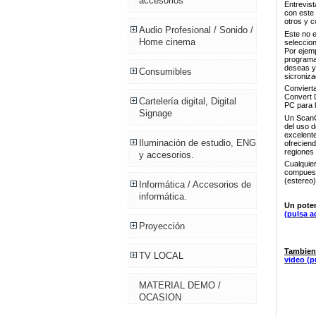
accesorios
Entrevis
con este
otros y c
Audio Profesional / Sonido /
Este no e
Home cinema
seleccion
Por ejemp
programas
deseas y 
Consumibles
sicroniza
Conviert
Convert 
Cartelería digital, Digital
PC para l
Signage
Un ScanC
del uso 
excelente
Iluminación de estudio, ENG
ofrecien
regiones 
y accesorios.
Cualquie
compuest
(estereo
Informática / Accesorios de
informática.
Un poten
(pulsa a
Proyección
Tambien
TV LOCAL
video (p
MATERIAL DEMO /
OCASION