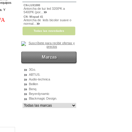
 equipos
CN-LUX1000
Antorcha de luz led 3200ºK a
a. Y
5400ºK (por...
CN- Mixpad 41
VA
Antorcha de leds bicolor suave o
normal...
Todas las novedades
Marcas
3Go.
ABTUS.
Audio-technica
Beillen
Benq.
Beyerdynamic
Blackmagic Design.