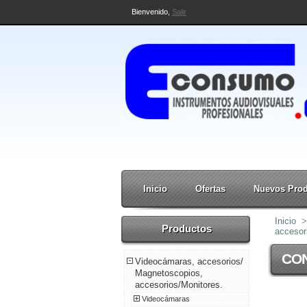
Bienvenido,
Salir
Inicio
Ofertas
Nuevos Pro
Inicio
>
Productos
accesor
CON
Videocámaras, accesorios/
Magnetoscopios,
accesorios/Monitores.
Videocámaras