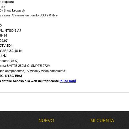
 requiere
10.7
6 (Snow Leopard)
s casos
Al menos un puerto USB 2.0 libre
HD
AL, NTSC-EIAJ
59.94
/29.97
 SDTV SDI:
YUV 4:2:2 10-bit
8 kHz
ector (75 Ω)
orma SMPTE 259M-C, SMPTE 272M
ideo componentes, S-Video y video compuesto
SC, NTSC-EIAJ
 detalle Acceso a la web del fabricante
P
ulse Aquí
NUEVO
MI CUENTA