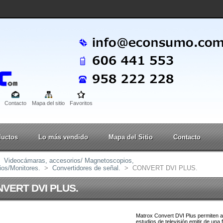
Contacto
Mapa del sitio
Favoritos
ductos
Lo más vendido
Mapa del Sitio
Contacto
Videocámaras, accesorios/ Magnetoscopios,
ios/Monitores.
>
Convertidores de señal.
>
CONVERT DVI PLUS.
VERT DVI PLUS.
Matrox Convert DVI Plus permiten a
estudios de televisión emitir de una