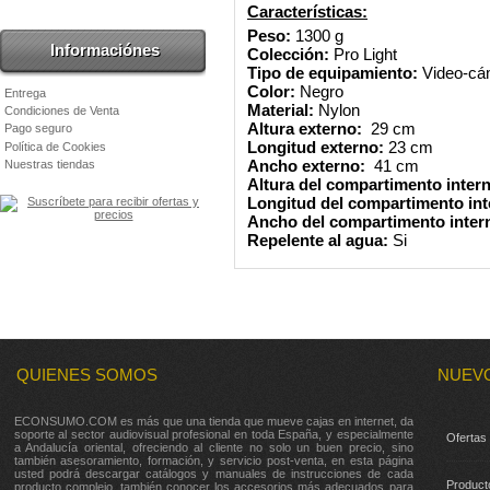
Características:
Peso:
1300 g
Informaciónes
Colección:
Pro Light
Tipo de equipamiento:
Video-cá
Color:
Negro
Entrega
Material:
Nylon
Condiciones de Venta
Altura externo:
29 cm
Pago seguro
Longitud externo:
23 cm
Política de Cookies
Ancho externo:
41 cm
Nuestras tiendas
Altura del compartimento intern
Longitud del compartimento inte
Ancho del compartimento intern
Repelente al agua:
Si
QUIENES SOMOS
NUEV
ECONSUMO.COM es más que una tienda que mueve cajas en internet, da
soporte al sector audiovisual profesional en toda España, y especialmente
Ofertas
a Andalucía oriental, ofreciendo al cliente no solo un buen precio, sino
también asesoramiento, formación, y servicio post-venta, en esta página
usted podrá descargar catálogos y manuales de instrucciones de cada
Product
producto complejo, también conocer los accesorios más adecuados para