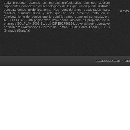
cada producto, usamos las marcas profesionales que nos aportan
importantes conocimientos tecnológicos de los que usted puede disfrutar
consultándonos telefónicamente. Nos consideramos capacitados para
Lo más 
resolver cualquier duda y reto que se nos presente tanto en el
funcionamiento del equipo que le suministramos como en su instalación.
AVISO LEGAL: Esta página web, www.econsumo.com es propiedad de la
empresa SOLPLAN 2006 SL, con CIF B92756824, cuyo almacén operativo
se sitúa en: C/Arzobispo Guerrero de Castro 19 Edif. Boreal Local 7, 18013
Granada (España)
ECONSUMO.COM - TOD