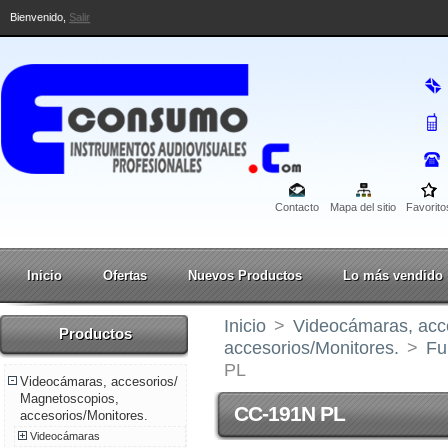
Bienvenido,
Salir
Contacto
Mapa del sitio
Favorito
Inicio
Ofertas
Nuevos Productos
Lo más vendido
Inicio
>
Videocámaras, acc
Productos
accesorios/Monitores.
>
Fu
PL
Videocámaras, accesorios/
Magnetoscopios,
CC-191N PL
accesorios/Monitores.
Videocámaras