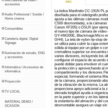
Mezcladoras de video /
MÁS
accesorios
La bolsa Manfrotto CC-191N PL p
Audio Profesional / Sonido /
diseñada para el videógrafo profe
Home cinema
ajusta a las últimas cámaras m
C500 desmontada), a la cámaras
Canon XF205) o DSLR (por ejempl
Consumibles
el nuevo tipo de cámara de víde
GY-HM200E, BlackmagicMicro est
Cartelería digital, Digital
GH4). La tela de nylon rip-stop de 
Signage
se utiliza para cubrir la capa exte
sólida al equipo por un golpe o co
cremallera superior se encuentra 
Iluminación de estudio, ENG
varios divisores, incluyendo los ú
y accesorios.
configurar el espacio de acuerdo 
puede doblar para envolver el cue
Informática / Accesorios de
la protección y aprovechando al máx
informática.
compartimiento y los divisores F
especial, formando el sistema Man
de la cámara, proporcionando abs
Proyección
de la vibración de la misma. La a
proporciona apoyo adicional a la zo
TV LOCAL
elevada longitud ayuda a organiz
en la parte superior y en los late
la estantería del almacén y del c
MATERIAL DEMO /
desmontable asegura un viaje sin
OCASION