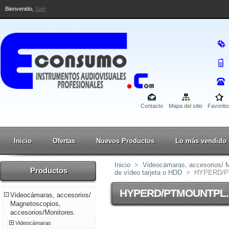
Bienvenido,
Salir
Contacto
Mapa del sitio
Favorito
Inicio
Ofertas
Nuevos Productos
Lo más vendido
Inicio
>
Videocámaras, accesorios/ M
Productos
de vídeo tarjeta o HDD
>
HYPERD/P
HYPERD/PTMOUNTPL.
Videocámaras, accesorios/
Magnetoscopios,
accesorios/Monitores.
Videocámaras