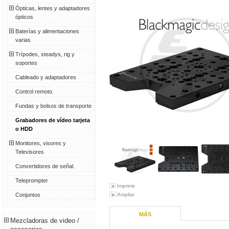
Ópticas, lentes y adaptadores
ópticos
Baterías y alimentaciones
varias
Trípodes, steadys, rig y
soportes
Cableado y adaptadores
Control remoto.
Fundas y bolsos de transporte
Grabadores de vídeo tarjeta
o HDD
Monitores, visores y
Televisores
Convertidores de señal.
Teleprompter
Imprimir
Ampliar
Conjuntos
MÁS
Mezcladoras de video /