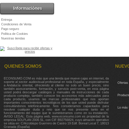
Informaciónes
Entrega
Condiciones de Venta
Pago seguro
Política de Cookies
Nuestras tiendas
QUIENES SOMOS
NUEV
ECONSUMO.COM es más que una tienda que mueve cajas en internet, da
soporte al sector audiovisual profesional en toda España, y especialmente
Ofertas
a Andalucía oriental, ofreciendo al cliente no solo un buen precio, sino
también asesoramiento, formación, y servicio post-venta, en esta página
usted podrá descargar catálogos y manuales de instrucciones de cada
Product
producto complejo, también conocer los accesorios más adecuados para
cada producto, usamos las marcas profesionales que nos aportan
importantes conocimientos tecnológicos de los que usted puede disfrutar
consultándonos telefónicamente. Nos consideramos capacitados para
Lo más 
resolver cualquier duda y reto que se nos presente tanto en el
funcionamiento del equipo que le suministramos como en su instalación.
AVISO LEGAL: Esta página web, www.econsumo.com es propiedad de la
empresa SOLPLAN 2006 SL, con CIF B92756824, cuyo almacén operativo
se sitúa en: C/Arzobispo Guerrero de Castro 19 Edif. Boreal Local 7, 18013
Granada (España)