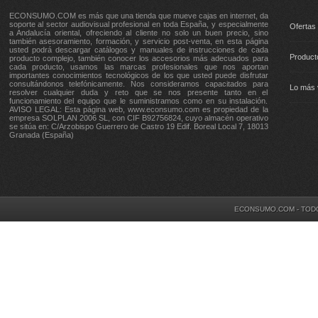
ECONSUMO.COM es más que una tienda que mueve cajas en internet, da
soporte al sector audiovisual profesional en toda España, y especialmente
Ofertas
a Andalucía oriental, ofreciendo al cliente no solo un buen precio, sino
también asesoramiento, formación, y servicio post-venta, en esta página
usted podrá descargar catálogos y manuales de instrucciones de cada
Product
producto complejo, también conocer los accesorios más adecuados para
cada producto, usamos las marcas profesionales que nos aportan
importantes conocimientos tecnológicos de los que usted puede disfrutar
consultándonos telefónicamente. Nos consideramos capacitados para
Lo más 
resolver cualquier duda y reto que se nos presente tanto en el
funcionamiento del equipo que le suministramos como en su instalación.
AVISO LEGAL: Esta página web, www.econsumo.com es propiedad de la
empresa SOLPLAN 2006 SL, con CIF B92756824, cuyo almacén operativo
se sitúa en: C/Arzobispo Guerrero de Castro 19 Edif. Boreal Local 7, 18013
Granada (España)
ECONSUMO.COM - TOD