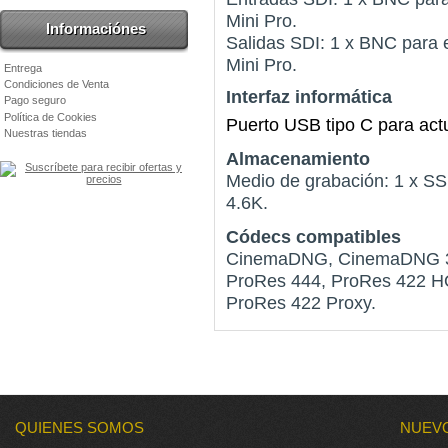
Mini Pro.
Informaciónes
Salidas SDI: 1 x BNC para
Mini Pro.
Entrega
Condiciones de Venta
Interfaz informática
Pago seguro
Política de Cookies
Puerto USB tipo C para actu
Nuestras tiendas
Almacenamiento
Medio de grabación: 1 x SS
4.6K.
Códecs compatibles
CinemaDNG, CinemaDNG 3:
ProRes 444, ProRes 422 HQ
ProRes 422 Proxy.
QUIENES SOMOS
NUEV