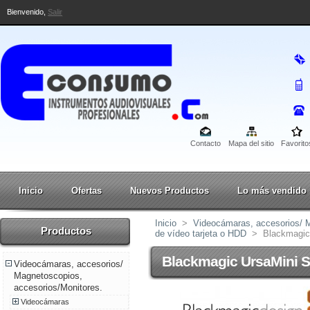
Bienvenido,
Salir
Contacto
Mapa del sitio
Favorito
Inicio
Ofertas
Nuevos Productos
Lo más vendido
Inicio
>
Videocámaras, accesorios/ M
Productos
de vídeo tarjeta o HDD
>
Blackmagic
Blackmagic UrsaMini 
Videocámaras, accesorios/
Magnetoscopios,
accesorios/Monitores.
Videocámaras