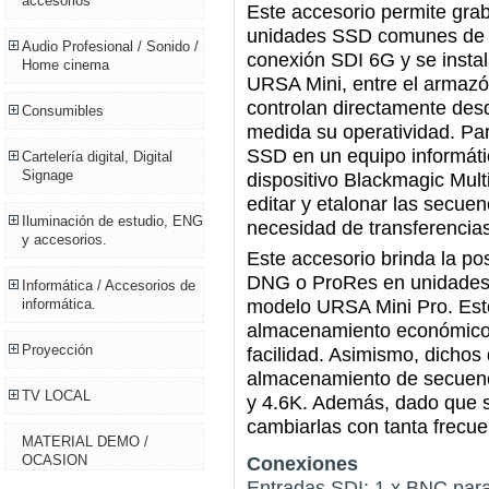
accesorios
Este accesorio permite gr
unidades SSD comunes de 
Audio Profesional / Sonido /
conexión SDI 6G y se instal
Home cinema
URSA Mini, entre el armazón
controlan directamente desd
Consumibles
medida su operatividad. Par
SSD en un equipo informátic
Cartelería digital, Digital
Signage
dispositivo Blackmagic Mul
editar y etalonar las secue
Iluminación de estudio, ENG
necesidad de transferencias
y accesorios.
Este accesorio brinda la po
DNG o ProRes en unidades
Informática / Accesorios de
modelo URSA Mini Pro. Esto 
informática.
almacenamiento económicos
Proyección
facilidad. Asimismo, dichos 
almacenamiento de secuenc
TV LOCAL
y 4.6K. Además, dado que s
cambiarlas con tanta frecue
MATERIAL DEMO /
Conexiones
OCASION
Entradas SDI: 1 x BNC par