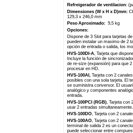
Refreigerador de ventilacion
: (
Dimensiones (W x H x D)mm:
C
129,3 x 246,0 mm
Peso Aproximado:
9,5 kg
Opciones:
Dispone de 3 Slot para tarjetas d
pueden instalar un maximo de 2 
opción de entrada o salida, los m
HVS-100DI-A
, Tarjeta que dispo
Incluye la
función de sincronizado
de re-size (expansión) para que 2
procesar en HD.
HVS-100AI,
Tarjeta con
2 canales
posibles con una sola tarjeta.
El t
se suministra conversor.
El usuar
analógico y componentes analógic
entrada.
HVS-100PCI (RGB)
, Tarjeta con 
usar 2 entradas simultaneamente.
HVS-100DO
, Tarjeta con
2 canale
HVS-100AO
, Tarjeta con
2 canale
terminal de salida 2 es un conect
puede seleccionar entre compues