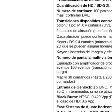
Cuantificación de HD / SD-SDI:
Numero de cortinas:
100 patrone
más cortinillas DVE
Transiciones disponibles contr
botón / Tipo: MIX y cortinilla (DVE 
2 canales de almacén (con funció
Cada almacen puede contener hast
Keyer / DSK 4 canales (número d
2D que se pueden asignar librem
Keyer
: Inserción de imagen y efe
Numero de pantalla multi-visión
Equipado con amplificador de pro
eventos 100 eventos (transición 
carga)
Macro 30 comandos (hasta a 230 s
comandos)
Entrada de Genlock:
1 x BNC, 75
75 Ohm terminador, si no se utiliz
Black Burst:
NTSC: 0,429 Vpp ;PA
el caso de HD: 0.6 Vpp
Fase Sistema de Ajuste horizont