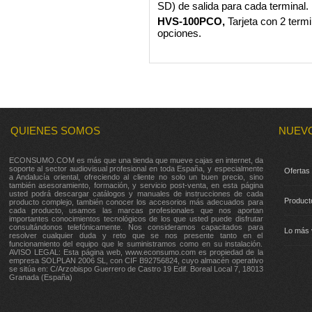
SD) de salida para cada terminal.
HVS-100PCO,
Tarjeta con 2
term
opciones.
QUIENES SOMOS
NUEV
ECONSUMO.COM es más que una tienda que mueve cajas en internet, da
soporte al sector audiovisual profesional en toda España, y especialmente
Ofertas
a Andalucía oriental, ofreciendo al cliente no solo un buen precio, sino
también asesoramiento, formación, y servicio post-venta, en esta página
usted podrá descargar catálogos y manuales de instrucciones de cada
Product
producto complejo, también conocer los accesorios más adecuados para
cada producto, usamos las marcas profesionales que nos aportan
importantes conocimientos tecnológicos de los que usted puede disfrutar
consultándonos telefónicamente. Nos consideramos capacitados para
Lo más 
resolver cualquier duda y reto que se nos presente tanto en el
funcionamiento del equipo que le suministramos como en su instalación.
AVISO LEGAL: Esta página web, www.econsumo.com es propiedad de la
empresa SOLPLAN 2006 SL, con CIF B92756824, cuyo almacén operativo
se sitúa en: C/Arzobispo Guerrero de Castro 19 Edif. Boreal Local 7, 18013
Granada (España)