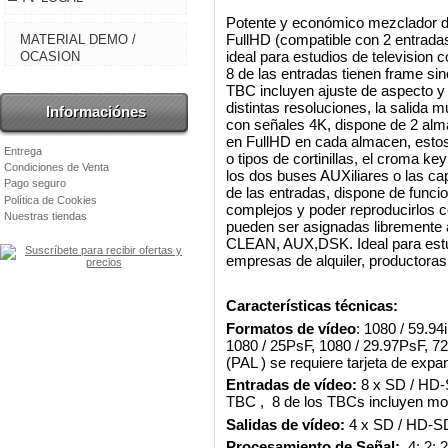
Potente y económico mezclador de
FullHD (compatible con 2 entrad
MATERIAL DEMO /
ideal para estudios de television 
OCASION
8 de las entradas tienen frame si
TBC incluyen ajuste de aspecto y
distintas resoluciones, la salida 
Informaciónes
con señales 4K, dispone de 2 alm
en FullHD en cada almacen, esto
Entrega
o tipos de cortinillas, el croma k
Condiciones de Venta
los dos buses AUXiliares o las c
Pago seguro
de las entradas, dispone de func
Política de Cookies
complejos y poder reproducirlos c
Nuestras tiendas
pueden ser asignadas libremente
CLEAN, AUX,DSK. Ideal para estudi
empresas de alquiler, productoras 
Características técnicas:
Formatos de vídeo
: 1080 / 59.94
1080 / 25PsF, 1080 / 29.97PsF, 72
(PAL ) se requiere tarjeta de expa
Entradas de vídeo:
8 x SD / HD-
TBC , 8 de los TBCs incluyen mo
Salidas de vídeo:
4 x SD / HD-S
Procesamiento de Señal:
4: 2: 2