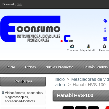
Bienvenido,
Salir
Contacto
Mapa del sitio
Favorito
Inicio
Ofertas
Nuevos Productos
Lo más vendido
Inicio
>
Mezcladoras de vid
Productos
video.
>
Hanabi HVS-100
Videocámaras, accesorios/
Hanabi HVS-100
Magnetoscopios,
accesorios/Monitores.