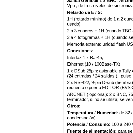
Salida Genlock 1 x BNC, 75 Oh
Vpp ; de tres niveles de sincroni
Retardo de E / S:
1H (retardo mínimo) de 1 a 2 cua
usado)
2 a 3 cuadros + 1H (cuando TBC 
3 a 4 fotogramas + 1H (cuando se
Memoria externa: unidad flash U
Conexiones:
Interfaz 1 x RJ-45,
Ethernet (10 / 100Base-TX)
1 x DSub 25pin: asignable a Tall
(24 entradas / 24 salidas ), pulso
2 x RS-422, 9-pin D-sub (hembra
recuento o puerto EDITOR (BVS-
ARCNET ( opcional): 2 x BNC, 75
terminador, si no se utiliza; se v
Otros:
Temperatura / Humedad:
de 32 a
condensación)
Potencia / Consumo:
100 a 240 
Fuente de alimentación:
para ser