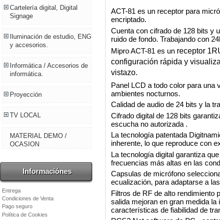
Cartelería digital, Digital
ACT-81 es un receptor para micróf
Signage
encriptado.
Cuenta con cifrado de 128 bits y 
Iluminación de estudio, ENG
ruido de fondo. Trabajando con 24b
y accesorios.
Mipro ACT-81 es un
receptor 1RU
configuración rápida y visualiz
Informática / Accesorios de
vistazo.
informática.
Panel LCD a todo color para una vis
ambientes nocturnos.
Proyección
Calidad de audio de 24 bits y la tr
Cifrado digital de 128 bits garanti
TV LOCAL
escucha no autorizada .
La tecnología patentada Digitnami
MATERIAL DEMO /
inherente, lo que reproduce con exa
OCASION
La tecnología digital garantiza qu
frecuencias más altas en las cond
Informaciónes
Capsulas de micrófono seleccionab
ecualización, para adaptarse a las 
Entrega
Filtros de RF de alto rendimiento 
Condiciones de Venta
salida mejoran en gran medida la i
Pago seguro
características de fiabilidad de tr
Política de Cookies