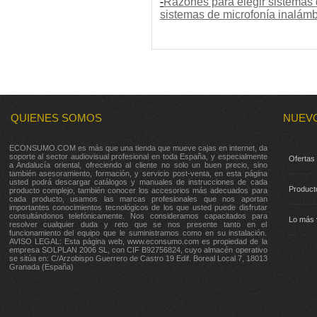
-
Razones para elegir sistemas d
sistemas de microfonía inalámb
QUIENES SOMOS
NUEV
ECONSUMO.COM es más que una tienda que mueve cajas en internet, da
soporte al sector audiovisual profesional en toda España, y especialmente
Ofertas
a Andalucía oriental, ofreciendo al cliente no solo un buen precio, sino
también asesoramiento, formación, y servicio post-venta, en esta página
usted podrá descargar catálogos y manuales de instrucciones de cada
Product
producto complejo, también conocer los accesorios más adecuados para
cada producto, usamos las marcas profesionales que nos aportan
importantes conocimientos tecnológicos de los que usted puede disfrutar
consultándonos telefónicamente. Nos consideramos capacitados para
Lo más 
resolver cualquier duda y reto que se nos presente tanto en el
funcionamiento del equipo que le suministramos como en su instalación.
AVISO LEGAL: Esta página web, www.econsumo.com es propiedad de la
empresa SOLPLAN 2006 SL, con CIF B92756824, cuyo almacén operativo
se sitúa en: C/Arzobispo Guerrero de Castro 19 Edif. Boreal Local 7, 18013
Granada (España)