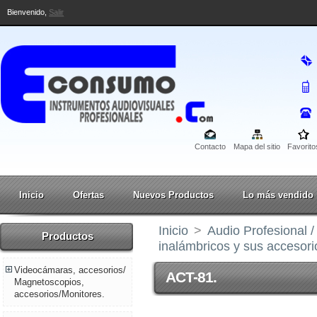
Bienvenido,
Salir
Contacto
Mapa del sitio
Favorito
Inicio
Ofertas
Nuevos Productos
Lo más vendido
Inicio
>
Audio Profesional 
Productos
inalámbricos y sus accesori
Videocámaras, accesorios/
ACT-81.
Magnetoscopios,
accesorios/Monitores.