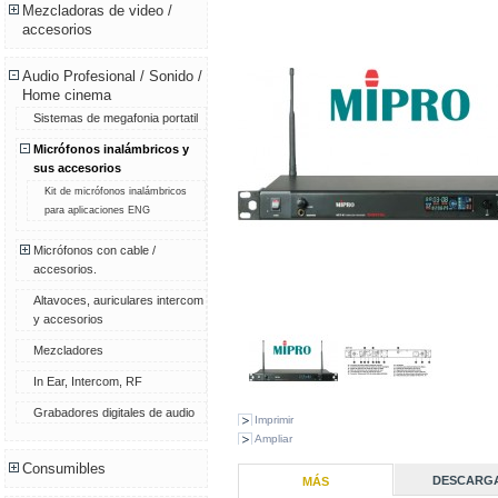
Mezcladoras de video /
accesorios
Audio Profesional / Sonido /
Home cinema
Sistemas de megafonia portatil
Micrófonos inalámbricos y
sus accesorios
Kit de micrófonos inalámbricos
para aplicaciones ENG
Micrófonos con cable /
accesorios.
Altavoces, auriculares intercom
y accesorios
Mezcladores
In Ear, Intercom, RF
Grabadores digitales de audio
Imprimir
Ampliar
Consumibles
DESCARG
MÁS