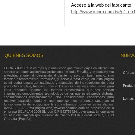
Acceso a la web del fabricante
http://www.mipro.com.tw/p4_en
QUIENES SOMOS
NUEV
ECONSUMO.COM es más que una tienda que mueve cajas en internet, da
soporte al sector audiovisual profesional en toda España, y especialmente
Ofertas
a Andalucía oriental, ofreciendo al cliente no solo un buen precio, sino
también asesoramiento, formación, y servicio post-venta, en esta página
usted podrá descargar catálogos y manuales de instrucciones de cada
Product
producto complejo, también conocer los accesorios más adecuados para
cada producto, usamos las marcas profesionales que nos aportan
importantes conocimientos tecnológicos de los que usted puede disfrutar
consultándonos telefónicamente. Nos consideramos capacitados para
Lo más 
resolver cualquier duda y reto que se nos presente tanto en el
funcionamiento del equipo que le suministramos como en su instalación.
AVISO LEGAL: Esta página web, www.econsumo.com es propiedad de la
empresa SOLPLAN 2006 SL, con CIF B92756824, cuyo almacén operativo
se sitúa en: C/Arzobispo Guerrero de Castro 19 Edif. Boreal Local 7, 18013
Granada (España)