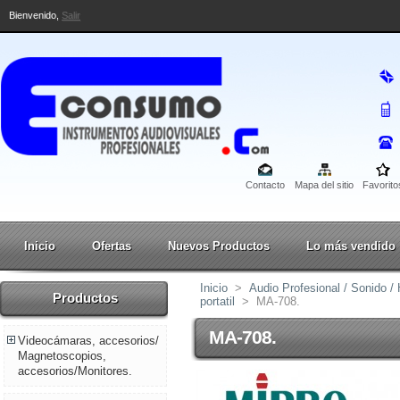
Bienvenido,
Salir
Contacto
Mapa del sitio
Favorito
Inicio
Ofertas
Nuevos Productos
Lo más vendido
Inicio
>
Audio Profesional / Sonido 
Productos
portatil
>
MA-708.
MA-708.
Videocámaras, accesorios/
Magnetoscopios,
accesorios/Monitores.