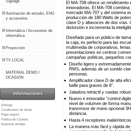
Signage
El MA-708 ofrece un rendimiento 
innovadoras. El MA-708 combina la
mercado MA-707 y del sistema ina
Iluminación de estudio, ENG
producción de 180 Watts de potenc
y accesorios.
clase D y altavoces de dos vías. U
distorsión e incrementa la inteligi
Informática / Accesorios de
informática.
Diseñado para un público de tam
la caja, es perfecto para las escu
multimedia de corporativos, ferias
Proyección
presentaciones en centros comerc
campañas políticas, pequeños con
TV LOCAL
Diseño ligero y extremadamente 
RMS, además de un sonido claro
MATERIAL DEMO /
personas.
OCASION
Amplificador clase D de alta efic
bafle para graves de 8".
Jaladora retráctil y ruedas robust
Informaciónes
Nuevo e innovador "control digit
nivel de volumen de forma manu
Entrega
transmisor de mano opcional 3H
Condiciones de Venta
distancia.
Pago seguro
Política de Cookies
Hasta 4 receptores inalámbrico
Nuestras tiendas
La manera más fácil y rápida de l