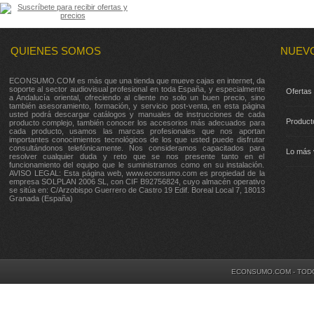
QUIENES SOMOS
NUEV
ECONSUMO.COM es más que una tienda que mueve cajas en internet, da
soporte al sector audiovisual profesional en toda España, y especialmente
Ofertas
a Andalucía oriental, ofreciendo al cliente no solo un buen precio, sino
también asesoramiento, formación, y servicio post-venta, en esta página
usted podrá descargar catálogos y manuales de instrucciones de cada
Product
producto complejo, también conocer los accesorios más adecuados para
cada producto, usamos las marcas profesionales que nos aportan
importantes conocimientos tecnológicos de los que usted puede disfrutar
consultándonos telefónicamente. Nos consideramos capacitados para
Lo más 
resolver cualquier duda y reto que se nos presente tanto en el
funcionamiento del equipo que le suministramos como en su instalación.
AVISO LEGAL: Esta página web, www.econsumo.com es propiedad de la
empresa SOLPLAN 2006 SL, con CIF B92756824, cuyo almacén operativo
se sitúa en: C/Arzobispo Guerrero de Castro 19 Edif. Boreal Local 7, 18013
Granada (España)
ECONSUMO.COM - TOD