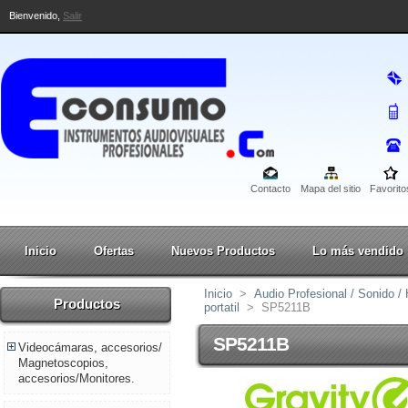
Bienvenido,
Salir
Contacto
Mapa del sitio
Favorito
Inicio
Ofertas
Nuevos Productos
Lo más vendido
Inicio
>
Audio Profesional / Sonido 
Productos
portatil
>
SP5211B
SP5211B
Videocámaras, accesorios/
Magnetoscopios,
accesorios/Monitores.