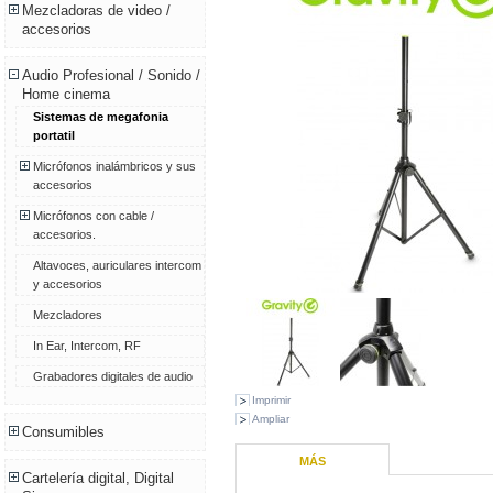
Mezcladoras de video /
accesorios
Audio Profesional / Sonido /
Home cinema
Sistemas de megafonia
portatil
Micrófonos inalámbricos y sus
accesorios
Micrófonos con cable /
accesorios.
Altavoces, auriculares intercom
y accesorios
Mezcladores
In Ear, Intercom, RF
Grabadores digitales de audio
Imprimir
Ampliar
Consumibles
MÁS
Cartelería digital, Digital