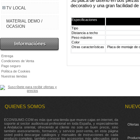
Su placa de diseño en dos piezas 
decorativo y una gran facilidad de
TV LOCAL
Especificaciones
MATERIAL DEMO /
OCASION
Tipo
Distancia a techo
Peso máximo
Color
Informaciónes
Otras características
Placa de montaje de di
Entrega
Condiciones de Venta
Pago seguro
Política de Cookies
Nuestras tiendas
QUIENES SOMOS
NUEV
ECONSUMO.COM es más que una tienda que mueve cajas en internet, da
soporte al sector audiovisual profesional en toda España, y especialmente
Ofertas
a Andalucía oriental, ofreciendo al cliente no solo un buen precio, sino
también asesoramiento, formación, y servicio post-venta, en esta página
usted podrá descargar catálogos y manuales de instrucciones de cada
Product
producto complejo, también conocer los accesorios más adecuados para