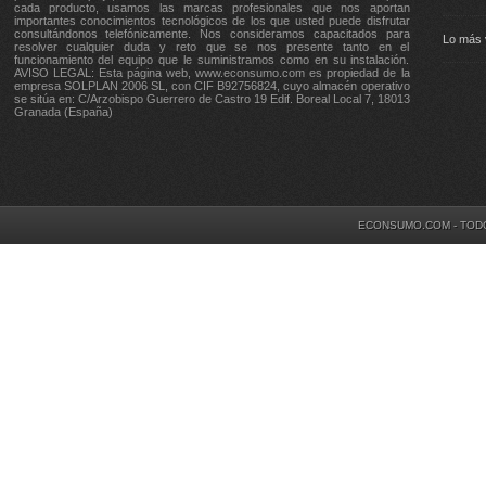
cada producto, usamos las marcas profesionales que nos aportan
importantes conocimientos tecnológicos de los que usted puede disfrutar
consultándonos telefónicamente. Nos consideramos capacitados para
Lo más 
resolver cualquier duda y reto que se nos presente tanto en el
funcionamiento del equipo que le suministramos como en su instalación.
AVISO LEGAL: Esta página web, www.econsumo.com es propiedad de la
empresa SOLPLAN 2006 SL, con CIF B92756824, cuyo almacén operativo
se sitúa en: C/Arzobispo Guerrero de Castro 19 Edif. Boreal Local 7, 18013
Granada (España)
ECONSUMO.COM - TOD