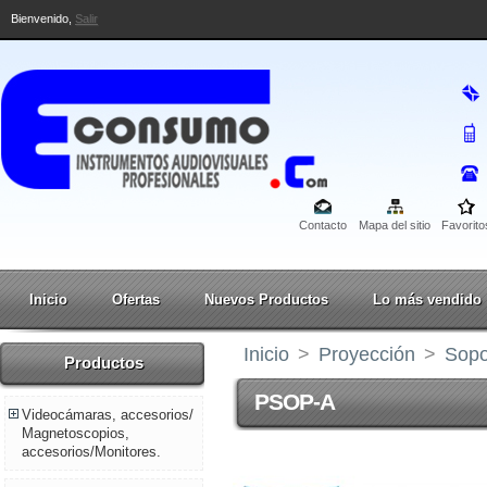
Bienvenido,
Salir
Contacto
Mapa del sitio
Favorito
Inicio
Ofertas
Nuevos Productos
Lo más vendido
Inicio
>
Proyección
>
Sopo
Productos
PSOP-A
Videocámaras, accesorios/
Magnetoscopios,
accesorios/Monitores.