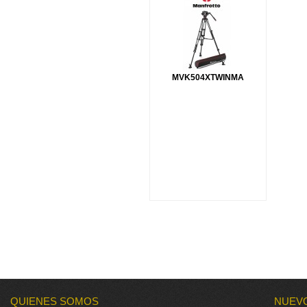
MVK504XTWINMA
QUIENES SOMOS
NUEV