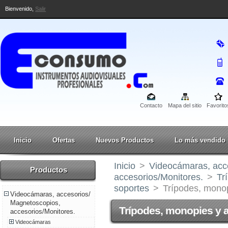
Bienvenido,
Salir
Contacto
Mapa del sitio
Favorito
Inicio
Ofertas
Nuevos Productos
Lo más vendido
Inicio
>
Videocámaras, acc
Productos
accesorios/Monitores.
>
Tr
soportes
>
Trípodes, monop
Videocámaras, accesorios/
Magnetoscopios,
Trípodes, monopies y 
accesorios/Monitores.
Videocámaras