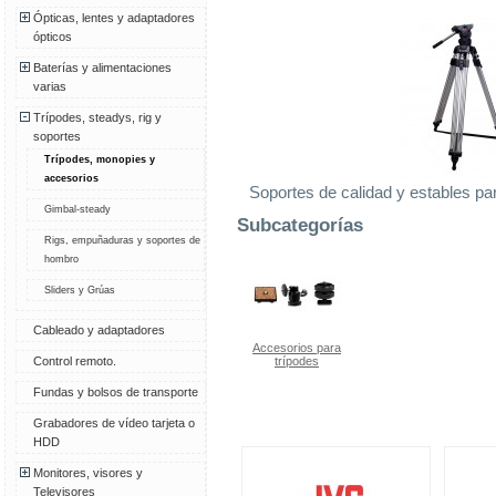
Ópticas, lentes y adaptadores
ópticos
Baterías y alimentaciones
varias
Trípodes, steadys, rig y
soportes
Trípodes, monopies y
accesorios
Soportes de calidad y estables pa
Gimbal-steady
Subcategorías
Rigs, empuñaduras y soportes de
hombro
Sliders y Grúas
Cableado y adaptadores
Accesorios para
Control remoto.
trípodes
Fundas y bolsos de transporte
Grabadores de vídeo tarjeta o
HDD
Monitores, visores y
Televisores