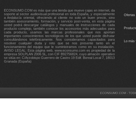
ECONSUMO.COM es más que una tienda que mueve cajas en internet, da
soporte al sector audiovisual profesional en toda España, y especialmente
Ofertas
a Andalucía oriental, ofreciendo al cliente no solo un buen precio, sino
también asesoramiento, formación, y servicio post-venta, en esta página
usted podrá descargar catálogos y manuales de instrucciones de cada
Product
producto complejo, también conocer los accesorios más adecuados para
cada producto, usamos las marcas profesionales que nos aportan
importantes conocimientos tecnológicos de los que usted puede disfrutar
consultándonos telefónicamente. Nos consideramos capacitados para
Lo más 
resolver cualquier duda y reto que se nos presente tanto en el
funcionamiento del equipo que le suministramos como en su instalación.
AVISO LEGAL: Esta página web, www.econsumo.com es propiedad de la
empresa SOLPLAN 2006 SL, con CIF B92756824, cuyo almacén operativo
se sitúa en: C/Arzobispo Guerrero de Castro 19 Edif. Boreal Local 7, 18013
Granada (España)
ECONSUMO.COM - TOD