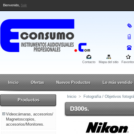
Bienvenido,
Salir
Contacto
Mapa del sitio
Favorito
Inicio
Ofertas
Nuevos Productos
Lo más vendido
Inicio
>
Fotografía / Objetivos fotogr
Productos
D300s.
Videocámaras, accesorios/
Magnetoscopios,
accesorios/Monitores.