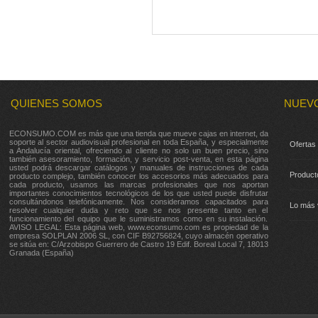
QUIENES SOMOS
NUEV
ECONSUMO.COM es más que una tienda que mueve cajas en internet, da
soporte al sector audiovisual profesional en toda España, y especialmente
Ofertas
a Andalucía oriental, ofreciendo al cliente no solo un buen precio, sino
también asesoramiento, formación, y servicio post-venta, en esta página
usted podrá descargar catálogos y manuales de instrucciones de cada
Product
producto complejo, también conocer los accesorios más adecuados para
cada producto, usamos las marcas profesionales que nos aportan
importantes conocimientos tecnológicos de los que usted puede disfrutar
consultándonos telefónicamente. Nos consideramos capacitados para
Lo más 
resolver cualquier duda y reto que se nos presente tanto en el
funcionamiento del equipo que le suministramos como en su instalación.
AVISO LEGAL: Esta página web, www.econsumo.com es propiedad de la
empresa SOLPLAN 2006 SL, con CIF B92756824, cuyo almacén operativo
se sitúa en: C/Arzobispo Guerrero de Castro 19 Edif. Boreal Local 7, 18013
Granada (España)