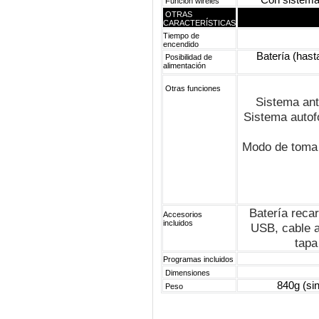
Con sistema
Función wireles
OTRAS
CARACTERÍSTICAS
Tiempo de
encendido
Batería (hasta 
Posibilidad de
alimentación
Otras funciones
Sistema ant
Sistema autof
Modo de toma 
Batería recar
Accesorios
incluidos
USB, cable a
tapa
Programas incluidos
Dimensiones
840g (sin
Peso