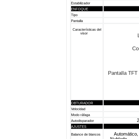
Estabilizador
ENFOQUE
Tipo
Pantalla
Características del
visor
Cor
Pantalla TFT 
OBTURADOR
Velocidad
Modo ráfaga
2
Autodisparador
AJUSTES
Automático, In
Balance de blancos
Nublado, So