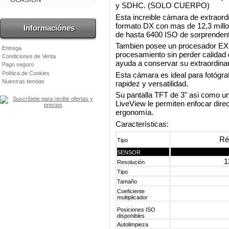
y SDHC. (SOLO CUERPO)
Esta increible cámara de extraor
formato DX con mas de 12,3 millon
Informaciónes
de hasta 6400 ISO de sorprendente
Tambien posee un procesador EX
Entrega
procesamiento sin perder calidad 
Condiciones de Venta
ayuda a conservar su extraordinari
Pago seguro
Política de Cookies
Esta cámara es ideal para fotógra
Nuestras tiendas
rapidez y versatilidad.
Su pantalla TFT de 3" asi como un
LiveView le permiten enfocar dire
ergonomía.
Características:
R
Tipo
SENSOR
1
Resolución
Tipo
Tamaño
Coeficiente
multiplicador
Posiciones ISO
disponibles
Autolimpieza