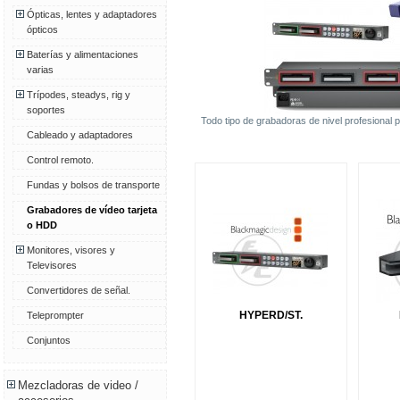
Ópticas, lentes y adaptadores
ópticos
Baterías y alimentaciones
varias
Trípodes, steadys, rig y
soportes
Todo tipo de grabadoras de nivel profesional pa
Cableado y adaptadores
Control remoto.
Fundas y bolsos de transporte
Grabadores de vídeo tarjeta
o HDD
Monitores, visores y
Televisores
Convertidores de señal.
HYPERD/ST.
Teleprompter
Conjuntos
Mezcladoras de video /