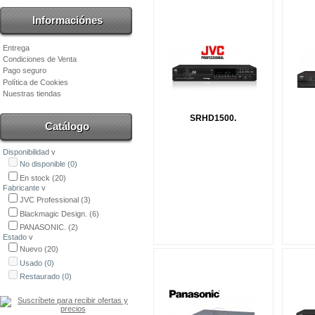
Informaciónes
Entrega
Condiciones de Venta
Pago seguro
Política de Cookies
Nuestras tiendas
SRHD1500.
Catálogo
Disponibilidad
v
No disponible
(0)
En stock
(20)
Fabricante
v
JVC Professional
(3)
Blackmagic Design.
(6)
PANASONIC.
(2)
Estado
v
Nuevo
(20)
Usado
(0)
Restaurado
(0)