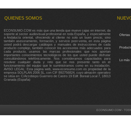
QUIENES SOMOS
NUEV
ECONSUMO.COM es más que una tienda que mueve cajas en internet, da
soporte al sector audiovisual profesional en toda España, y especialmente
Ofertas
a Andalucía oriental, ofreciendo al cliente no solo un buen precio, sino
también asesoramiento, formación, y servicio post-venta, en esta página
usted podrá descargar catálogos y manuales de instrucciones de cada
Product
producto complejo, también conocer los accesorios más adecuados para
cada producto, usamos las marcas profesionales que nos aportan
importantes conocimientos tecnológicos de los que usted puede disfrutar
consultándonos telefónicamente. Nos consideramos capacitados para
Lo más 
resolver cualquier duda y reto que se nos presente tanto en el
funcionamiento del equipo que le suministramos como en su instalación.
AVISO LEGAL: Esta página web, www.econsumo.com es propiedad de la
empresa SOLPLAN 2006 SL, con CIF B92756824, cuyo almacén operativo
se sitúa en: C/Arzobispo Guerrero de Castro 19 Edif. Boreal Local 7, 18013
Granada (España)
ECONSUMO.COM - TOD