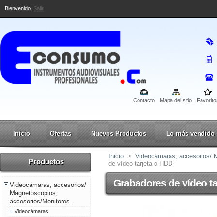
Bienvenido,
Salir
Contacto
Mapa del sitio
Favorito
Inicio
Ofertas
Nuevos Productos
Lo más vendido
Inicio
>
Videocámaras, accesorios/ M
Productos
de vídeo tarjeta o HDD
Grabadores de vídeo ta
Videocámaras, accesorios/
Magnetoscopios,
accesorios/Monitores.
Videocámaras